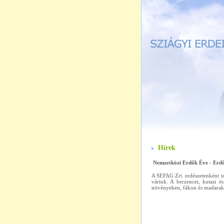
Hírek
Nemzetközi Erdők Éve - Erd
A SEFAG Zrt. erdészetenként in
vártuk. A berzencei, kutasi é
növényeken, fákon és madarako