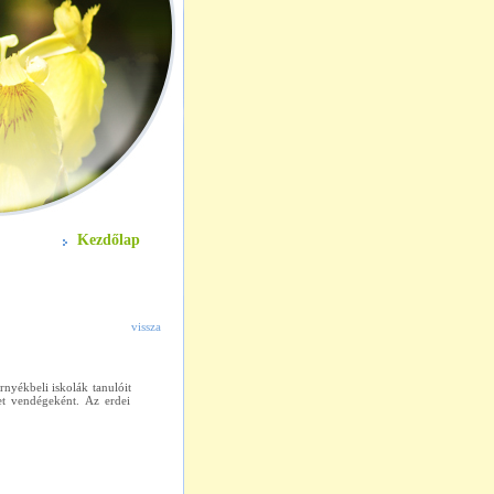
Kezdőlap
vissza
nyékbeli iskolák tanulóit
et vendégeként. Az erdei