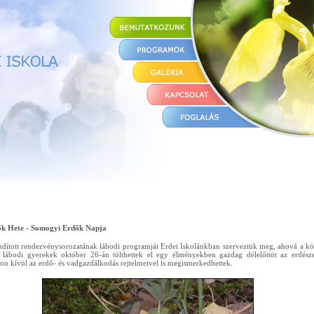
ők Hete - Somogyi Erdők Napja
dított rendezvénysorozatának lábodi programját Erdei Iskolánkban szerveztük meg, ahová a kör
s lábodi gyerekek október 26-án tölthettek el egy élményekben gazdag délelőttöt az erdész
n kívül az erdő- és vadgazdálkodás rejtelmeivel is megismerkedhettek.