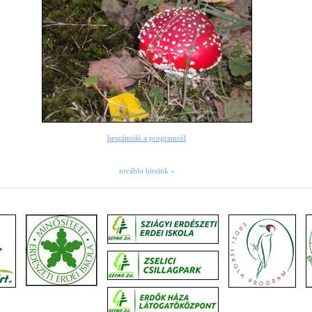
beszámoló a programról
további híreink »